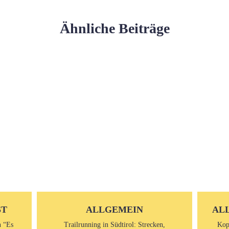
Ähnliche Beiträge
ST
ALLGEMEIN
AL
n “Es
Trailrunning in Südtirol: Strecken,
Kop