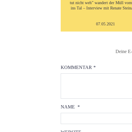
tut nicht weh” wandert der Müll vo
ins Tal – Interview mit Renate Stein
07.05.2021
Deine E-
KOMMENTAR
*
NAME
*