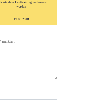
dcasts dein Lauftraining verbessern
werden
19.08.2018
*
markiert