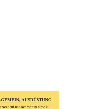
LGEMEIN, AUSRÜSTUNG
fhörer auf und los: Warum diese 10