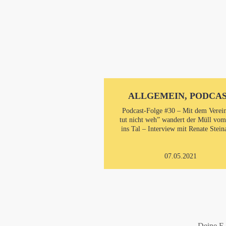
ALLGEMEIN, PODCA
Podcast-Folge #30 – Mit dem Verei
tut nicht weh” wandert der Müll vo
ins Tal – Interview mit Renate Stein
07.05.2021
Deine E-