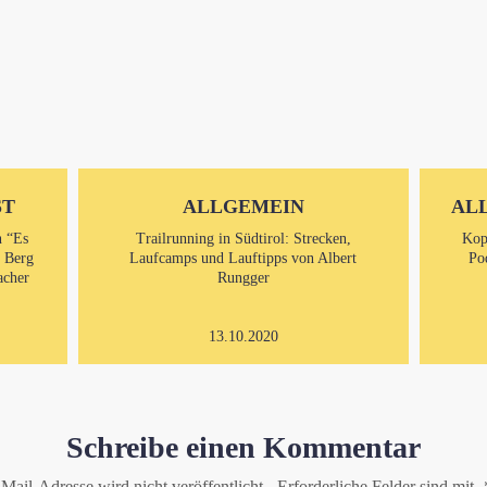
ST
ALLGEMEIN
AL
n “Es
Trailrunning in Südtirol: Strecken,
Kop
m Berg
Laufcamps und Lauftipps von Albert
Po
acher
Rungger
13.10.2020
Schreibe einen Kommentar
Mail-Adresse wird nicht veröffentlicht.
Erforderliche Felder sind mit