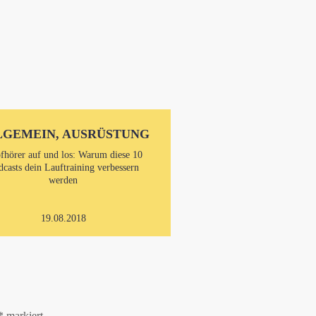
LGEMEIN, AUSRÜSTUNG
fhörer auf und los: Warum diese 10
dcasts dein Lauftraining verbessern
werden
19.08.2018
*
markiert