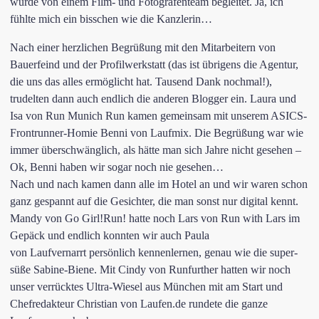
wurde von einem Film- und Fotografenteam begleitet. Ja, ich
fühlte mich ein bisschen wie die Kanzlerin…
Nach einer herzlichen Begrüßung mit den Mitarbeitern von
Bauerfeind und der
Profilwerkstatt
(das ist übrigens die Agentur,
die uns das alles ermöglicht hat. Tausend Dank nochmal!),
trudelten dann auch endlich die anderen Blogger ein. Laura und
Isa von
Run Munich Run
kamen gemeinsam mit unserem ASICS-
Frontrunner-Homie Benni von
Laufmix
. Die Begrüßung war wie
immer überschwänglich, als hätte man sich Jahre nicht gesehen –
Ok, Benni haben wir sogar noch nie gesehen…
Nach und nach kamen dann alle im Hotel an und wir waren schon
ganz gespannt auf die Gesichter, die man sonst nur digital kennt.
Mandy von
Go Girl!Run!
hatte noch Lars von
Run with Lars
im
Gepäck und endlich konnten wir auch Paula
von
Laufvernarrt
persönlich kennenlernen, genau wie die super-
süße Sabine-Biene. Mit Cindy von
Runfurther
hatten wir noch
unser verrücktes Ultra-Wiesel aus München mit am Start und
Chefredakteur Christian von
Laufen.de
rundete die ganze