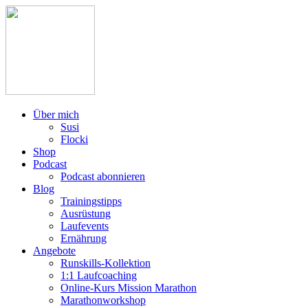
Über mich
Susi
Flocki
Shop
Podcast
Podcast abonnieren
Blog
Trainingstipps
Ausrüstung
Laufevents
Ernährung
Angebote
Runskills-Kollektion
1:1 Laufcoaching
Online-Kurs Mission Marathon
Marathonworkshop