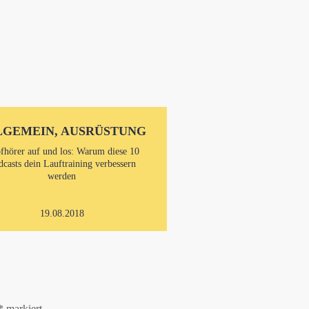
LGEMEIN, AUSRÜSTUNG
fhörer auf und los: Warum diese 10
dcasts dein Lauftraining verbessern
werden
19.08.2018
*
markiert