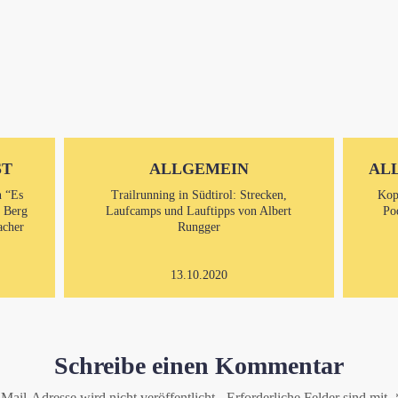
ST
ALLGEMEIN
AL
n “Es
Trailrunning in Südtirol: Strecken,
Kop
m Berg
Laufcamps und Lauftipps von Albert
Po
acher
Rungger
13.10.2020
Schreibe einen Kommentar
Mail-Adresse wird nicht veröffentlicht.
Erforderliche Felder sind mit