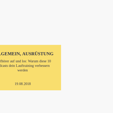
LGEMEIN, AUSRÜSTUNG
fhörer auf und los: Warum diese 10
dcasts dein Lauftraining verbessern
werden
19.08.2018