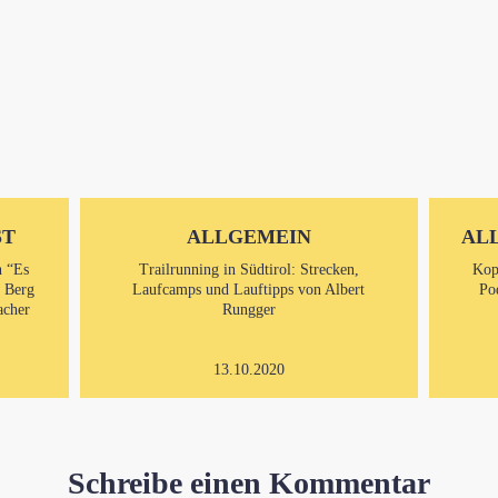
ST
ALLGEMEIN
AL
n “Es
Trailrunning in Südtirol: Strecken,
Kop
m Berg
Laufcamps und Lauftipps von Albert
Po
acher
Rungger
13.10.2020
Schreibe einen Kommentar