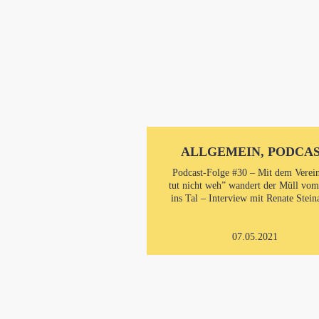
ALLGEMEIN, PODCA
Podcast-Folge #30 – Mit dem Verei
tut nicht weh” wandert der Müll vo
ins Tal – Interview mit Renate Stein
07.05.2021