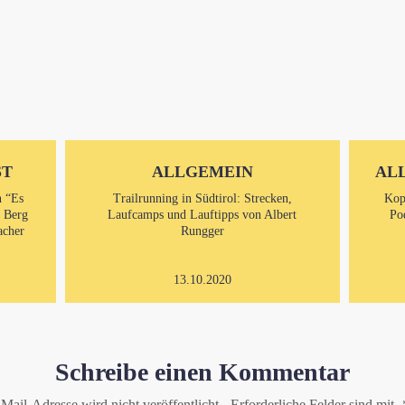
ST
ALLGEMEIN
AL
n “Es
Trailrunning in Südtirol: Strecken,
Kop
m Berg
Laufcamps und Lauftipps von Albert
Po
acher
Rungger
13.10.2020
Schreibe einen Kommentar
Mail-Adresse wird nicht veröffentlicht.
Erforderliche Felder sind mit