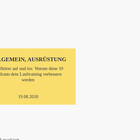
LGEMEIN, AUSRÜSTUNG
fhörer auf und los: Warum diese 10
dcasts dein Lauftraining verbessern
werden
19.08.2018
*
markiert