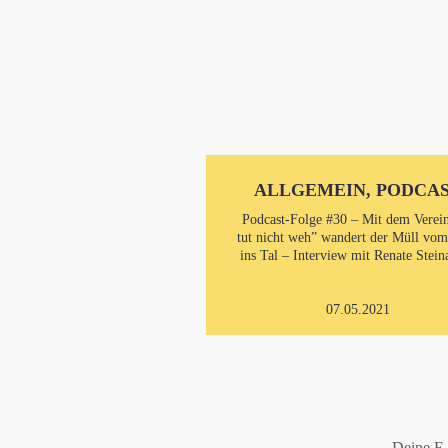
ALLGEMEIN, PODCA
Podcast-Folge #30 – Mit dem Verei
tut nicht weh” wandert der Müll vo
ins Tal – Interview mit Renate Stein
07.05.2021
Deine E-