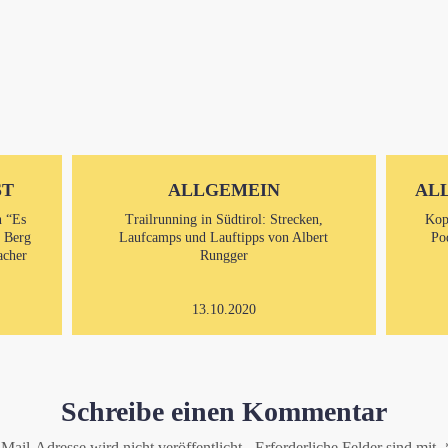
ST
ALLGEMEIN
AL
n “Es
Trailrunning in Südtirol: Strecken,
Kop
m Berg
Laufcamps und Lauftipps von Albert
Po
acher
Rungger
13.10.2020
Schreibe einen Kommentar
Mail-Adresse wird nicht veröffentlicht.
Erforderliche Felder sind mit