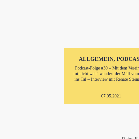
ALLGEMEIN, PODCA
Podcast-Folge #30 – Mit dem Verei
tut nicht weh” wandert der Müll vo
ins Tal – Interview mit Renate Stein
07.05.2021
Deine E-