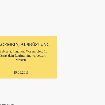
LGEMEIN, AUSRÜSTUNG
fhörer auf und los: Warum diese 10
dcasts dein Lauftraining verbessern
werden
19.08.2018
*
markiert