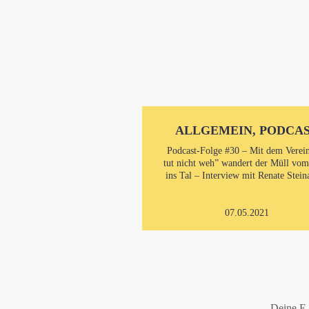
ALLGEMEIN, PODCA
Podcast-Folge #30 – Mit dem Verei
tut nicht weh” wandert der Müll vo
ins Tal – Interview mit Renate Stein
07.05.2021
Deine E-