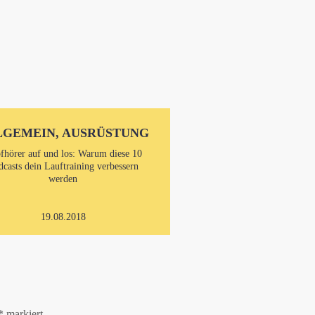
LGEMEIN, AUSRÜSTUNG
fhörer auf und los: Warum diese 10
dcasts dein Lauftraining verbessern
werden
19.08.2018
*
markiert