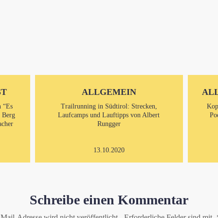
ST
ALLGEMEIN
AL
n “Es
Trailrunning in Südtirol: Strecken,
Kop
m Berg
Laufcamps und Lauftipps von Albert
Po
acher
Rungger
13.10.2020
Schreibe einen Kommentar
Mail-Adresse wird nicht veröffentlicht.
Erforderliche Felder sind mit