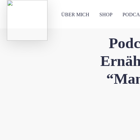
ÜBER MICH
SHOP
PODCA
Podc
Ernäh
“Man