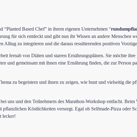
und “Planted Based Chef” in ihrem eigenen Unternehmen “
rundumpflan
hrung für sich entdeckt und gibt nun ihr Wissen an andere Menschen weit
en Alltag zu integrieren und die daraus resultierenden positiven Vorzü
 Arbeit fernab von Diäten und starren Ernährungsplänen. Sie möchte ih
ten und gemeinsam mit ihnen eine Ernährung finden, die zur Person pas
Thema zu begeistern und ihnen zu zeigen, wie bunt und vielseitig die pf
ts bei uns und den Teilnehmern des Marathon-Workshop entfacht. Beim
 pflanzlichen Köstlichkeiten versorgt. Egal ob Selfmade-Pizza oder S
t lecker!