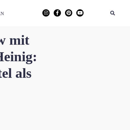
EN
w mit
einig:
l als