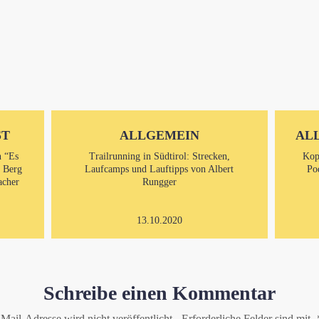
ST
ALLGEMEIN
AL
n “Es
Trailrunning in Südtirol: Strecken,
Kop
m Berg
Laufcamps und Lauftipps von Albert
Po
acher
Rungger
13.10.2020
Schreibe einen Kommentar
Mail-Adresse wird nicht veröffentlicht.
Erforderliche Felder sind mit