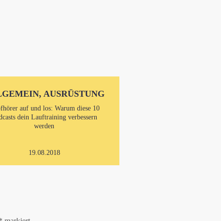
LGEMEIN, AUSRÜSTUNG
fhörer auf und los: Warum diese 10
dcasts dein Lauftraining verbessern
werden
19.08.2018
*
markiert