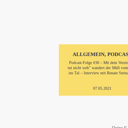
ALLGEMEIN, PODCA
Podcast-Folge #30 – Mit dem Verei
tut nicht weh” wandert der Müll vo
ins Tal – Interview mit Renate Stein
07.05.2021
Deine E-