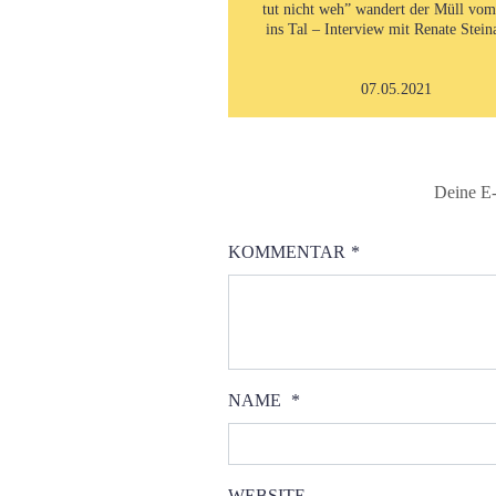
tut nicht weh” wandert der Müll vo
ins Tal – Interview mit Renate Stein
07.05.2021
Deine E-
KOMMENTAR
*
NAME
*
WEBSITE