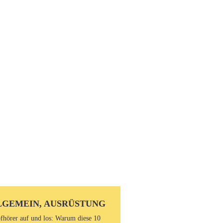
LGEMEIN, AUSRÜSTUNG
fhörer auf und los: Warum diese 10