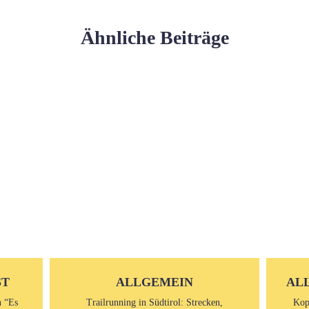
Ähnliche Beiträge
ST
ALLGEMEIN
AL
n “Es
Trailrunning in Südtirol: Strecken,
Kop