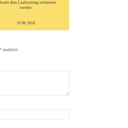
dcasts dein Lauftraining verbessern
werden
19.08.2018
*
markiert