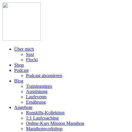
Über mich
Susi
Flocki
Shop
Podcast
Podcast abonnieren
Blog
Trainingstipps
Ausrüstung
Laufevents
Ernährung
Angebote
Runskills-Kollektion
1:1 Laufcoaching
Online-Kurs Mission Marathon
Marathonworkshop