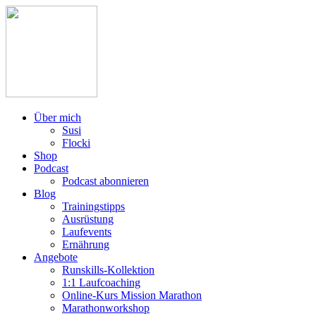
Über mich
Susi
Flocki
Shop
Podcast
Podcast abonnieren
Blog
Trainingstipps
Ausrüstung
Laufevents
Ernährung
Angebote
Runskills-Kollektion
1:1 Laufcoaching
Online-Kurs Mission Marathon
Marathonworkshop