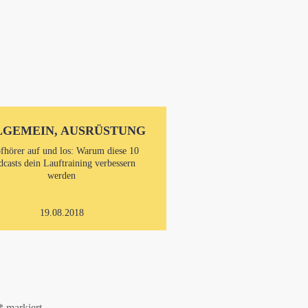
LGEMEIN, AUSRÜSTUNG
fhörer auf und los: Warum diese 10
dcasts dein Lauftraining verbessern
werden
19.08.2018
*
markiert