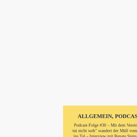
ALLGEMEIN, PODCA
Podcast-Folge #30 – Mit dem Verei
tut nicht weh” wandert der Müll vo
ins Tal – Interview mit Renate Stein