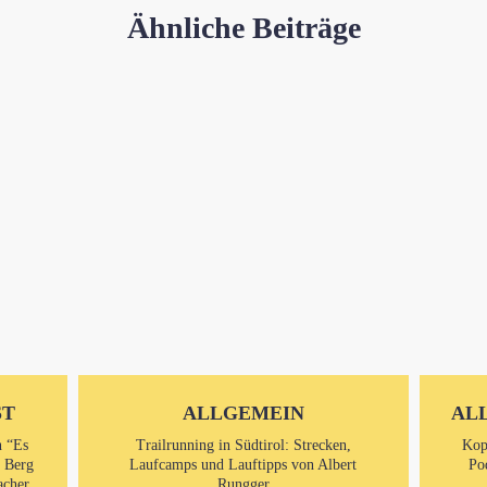
Ähnliche Beiträge
ST
ALLGEMEIN
AL
n “Es
Trailrunning in Südtirol: Strecken,
Kop
m Berg
Laufcamps und Lauftipps von Albert
Po
acher
Rungger