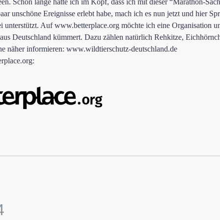
n. Schon lange hatte ich im Kopf, dass ich mit dieser “Marathon-Sache
r unschöne Ereignisse erlebt habe, mach ich es nun jetzt und hier Spru
 unterstützt. Auf
www.betterplace.org
möchte ich eine Organisation un
er aus Deutschland kümmert. Dazu zählen natürlich Rehkitze, Eichhörnc
ne näher informieren:
www.wildtierschutz-deutschland.de
rplace.org: