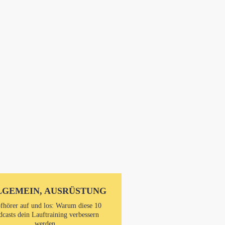
LGEMEIN, AUSRÜSTUNG
fhörer auf und los: Warum diese 10
dcasts dein Lauftraining verbessern
werden