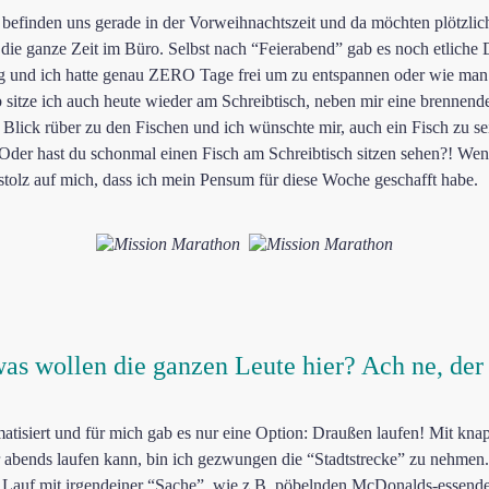
befinden uns gerade in der Vorweihnachtszeit und da möchten plötzlich
t die ganze Zeit im Büro. Selbst nach “Feierabend” gab es noch etlich
ag und ich hatte genau ZERO Tage frei um zu entspannen oder wie ma
 sitze ich auch heute wieder am Schreibtisch, neben mir eine brennen
Blick rüber zu den Fischen und ich wünschte mir, auch ein Fisch zu se
der hast du schonmal einen Fisch am Schreibtisch sitzen sehen?! Wenn j
tolz auf mich, dass ich mein Pensum für diese Woche geschafft habe.
was wollen die ganzen Leute hier? Ach ne, de
matisiert und für mich gab es nur eine Option: Draußen laufen! Mit k
r abends laufen kann, bin ich gezwungen die “Stadtstrecke” zu nehmen.
 Lauf mit irgendeiner “Sache”, wie z.B. pöbelnden McDonalds-essend