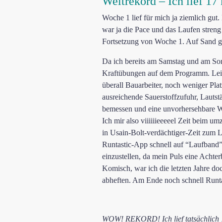
Weltrekord – Ich lief 17
Woche 1 lief für mich ja ziemlich gut
war ja die Pace und das Laufen streng
Fortsetzung von Woche 1. Auf Sand g
Da ich bereits am Samstag und am Son
Kraftübungen auf dem Programm. Leide
überall Bauarbeiter, noch weniger Pl
ausreichende Sauerstoffzufuhr, Lauts
bemessen und eine unvorhersehbare War
Ich mir also viiiiiieeeeel Zeit beim u
in Usain-Bolt-verdächtiger-Zeit zum L
Runtastic-App schnell auf “Laufband” g
einzustellen, da mein Puls eine Acht
Komisch, war ich die letzten Jahre 
abheften. Am Ende noch schnell Runta
WOW! REKORD! Ich lief tatsächlich 1