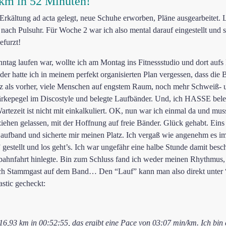
 km in 52 Minuten!
. Erkältung ad acta gelegt, neue Schuhe erworben, Pläne ausgearbeitet. 
 nach Pulsuhr. Für Woche 2 war ich also mental darauf eingestellt und 
efurzt!
ntag laufen war, wollte ich am Montag ins Fitnessstudio und dort auf
r hatte ich in meinem perfekt organisierten Plan vergessen, dass die
atz als vorher, viele Menschen auf engstem Raum, noch mehr Schweiß-
tärkepegel im Discostyle und belegte Laufbänder. Und, ich HASSE bele
tezeit ist nicht mit einkalkuliert. OK, nun war ich einmal da und mu
mziehen gelassen, mit der Hoffnung auf freie Bänder. Glück gehabt. Eins 
aufband und sicherte mir meinen Platz. Ich vergaß wie angenehm es im W
estellt und los geht’s. Ich war ungefähr eine halbe Stunde damit besch
erbahnfahrt hinlegte. Bin zum Schluss fand ich weder meinen Rhythmus
doch Stammgast auf dem Band… Den “Lauf” kann man also direkt unter 
stic gecheckt:
6,93 km in 00:52:55, das ergibt eine Pace von 03:07 min/km. Ich bin