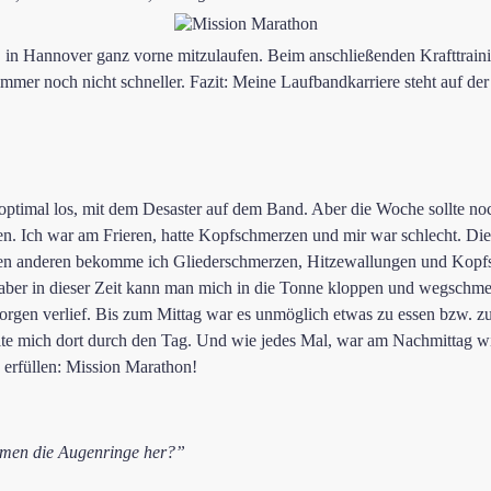
 in Hannover ganz vorne mitzulaufen. Beim anschließenden Krafttrain
 immer noch nicht schneller. Fazit: Meine Laufbandkarriere steht auf de
optimal los, mit dem Desaster auf dem Band. Aber die Woche sollte no
en. Ich war am Frieren, hatte Kopfschmerzen und mir war schlecht. Dies
en anderen bekomme ich Gliederschmerzen, Hitzewallungen und Kopfsc
 aber in dieser Zeit kann man mich in die Tonne kloppen und wegschme
 Morgen verlief. Bis zum Mittag war es unmöglich etwas zu essen bzw. z
lte mich dort durch den Tag. Und wie jedes Mal, war am Nachmittag wi
 erfüllen: Mission Marathon!
men die Augenringe her?”