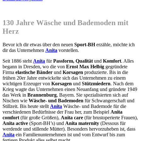
130 Jahre Wäsche und Bademoden mit
Herz
Bevor ich dir etwas über den neuen
Sport-BH
erzähle, möchte ich
dir das Unternehmen
Anita
vorstellen.
Seit 1886 steht
Anita
für
Passform, Qualität
und
Komfort
. Alles
begann in Dresden, wo die von
Ernst Max Helbig
gegründete
Firma
elastische Bänder
und
Korsagen
produzierte. Bis in die
frühen 20er Jahre entwickelte sich das Unternehmen zu einem
wichtigen Erzeuger von
Korsagen
und
Stützmiedern
. Nach dem
Krieg wagte das Unternehmen einen Neuanfang und gründete 1949
das Werk in
Brannenburg
, Bayern. Sie spezialisierten sich auf
Nischen wie
Wäsche- und Bademoden
für Schwangerschaft und
Stillzeit. Bis heute stellt
Anita
Wäsche- und Bademode für die
verschiedenen Bedürfnisse der Frau her, zum Beispiel
Anita
comfort
(für große Größen),
Anita care
(für brustoperierte Frauen),
Anita active
(Sport-BH’s) und
Anita maternity
(Dessous für
werdende und stillende Mütter). Besonders hervorzuheben ist, dass
Anita
ein Familienunternehmen ist und vom Entwurf bis zum
fertigen Produkt alles selbst macht.