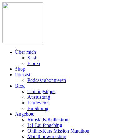
Über mich
Susi
Flocki
Shop
Podcast
Podcast abonnieren
Blog
Trainingstipps
Ausrüstung
Laufevents
Ernährung
Angebote
Runskills-Kollektion
1:1 Laufcoaching
Online-Kurs Mission Marathon
Marathonworkshop