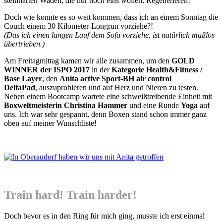
steinharten Waden, die nur noch eins wollen: Regenerieren!
Doch wie konnte es so weit kommen, dass ich an einem Sonntag die
Couch einem 30 Kilometer-Longrun vorziehe?!
(Das ich einen langen Lauf dem Sofa vorziehe, ist natürlich maßlos
übertrieben.)
Am Freitagmittag kamen wir alle zusammen, um den
GOLD
WINNER der ISPO 2017
in der
Kategorie Health&Fitness /
Base Layer
, den
Anita active Sport-BH air control
DeltaPad
, auszuprobieren und auf Herz und Nieren zu testen.
Neben einem Bootcamp wartete eine schweißtreibende Einheit mit
Boxweltmeisterin Christina Hammer
und eine Runde
Yoga
auf
uns. Ich war sehr gespannt, denn Boxen stand schon immer ganz
oben auf meiner Wunschliste!
Train hard! Train harder!
Doch bevor es in den Ring für mich ging, musste ich erst einmal