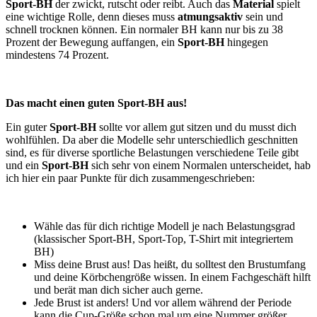
Sport-BH
der zwickt, rutscht oder reibt. Auch das
Material
spielt
eine wichtige Rolle, denn dieses muss
atmungsaktiv
sein und
schnell trocknen können. Ein normaler BH kann nur bis zu 38
Prozent der Bewegung auffangen, ein
Sport-BH
hingegen
mindestens 74 Prozent.
Das macht einen guten Sport-BH aus!
Ein guter
Sport-BH
sollte vor allem gut sitzen und du musst dich
wohlfühlen. Da aber die Modelle sehr unterschiedlich geschnitten
sind, es für diverse sportliche Belastungen verschiedene Teile gibt
und ein
Sport-BH
sich sehr von einem Normalen unterscheidet, hab
ich hier ein paar Punkte für dich zusammengeschrieben:
Wähle das für dich richtige Modell je nach Belastungsgrad
(klassischer Sport-BH, Sport-Top, T-Shirt mit integriertem
BH)
Miss deine Brust aus! Das heißt, du solltest den Brustumfang
und deine Körbchengröße wissen. In einem Fachgeschäft hilft
und berät man dich sicher auch gerne.
Jede Brust ist anders! Und vor allem während der Periode
kann die Cup-Größe schon mal um eine Nummer größer