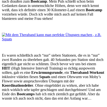
nach draußen zum
Bootcamp
. Mein Puls schießt schon beim
Gedanken daran in unmenschliche Höhen, denn wer mich kennt
weiß, dass ich definitiv einen 30 Kilometer-Lauf einem
Bootcamp
vorziehen würde. Doch ich wollte mich auch auf keinen Fall
blamieren und meine Frau stehen!
Es waren schließlich auch “nur” sieben Stationen, die es in “nur”
zwei Runden zu überleben galt. 40 Sekunden pro Station sind doch
eigentlich gar nicht so schlimm. Doch bevor wir uns bei einem
HIIT
(High Intensive Intervall Training) so richtig auspowern
sollten, gab es eine
Erwärmungsrunde
, ein
Theraband-Workout
inklusive viiiielen fiesen
Squats
und einen Ohrwurm von Moby’s
Flower sowie anspruchsvollen Übungen mit der
Koordinationsleiter
. Ohne eingebildet zu wirken, aber ich habe
mich wirklich sehr tapfer geschlagen und durchgebissen! Und am
Ende des
Bootcamps
hab ich mich ziemlich gut gefühlt. Aber da
wusste ich auch noch nicht, dass das erst der Anfang war…