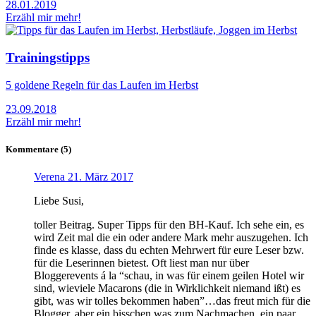
28.01.2019
Erzähl mir mehr!
Trainingstipps
5 goldene Regeln für das Laufen im Herbst
23.09.2018
Erzähl mir mehr!
Kommentare (5)
Verena
21. März 2017
Liebe Susi,
toller Beitrag. Super Tipps für den BH-Kauf. Ich sehe ein, es
wird Zeit mal die ein oder andere Mark mehr auszugehen. Ich
finde es klasse, dass du echten Mehrwert für eure Leser bzw.
für die Leserinnen bietest. Oft liest man nur über
Bloggerevents á la “schau, in was für einem geilen Hotel wir
sind, wieviele Macarons (die in Wirklichkeit niemand ißt) es
gibt, was wir tolles bekommen haben”…das freut mich für die
Blogger, aber ein bisschen was zum Nachmachen, ein paar