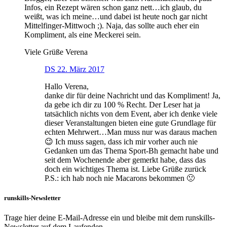
Infos, ein Rezept wären schon ganz nett…ich glaub, du
weißt, was ich meine…und dabei ist heute noch gar nicht
Mittelfinger-Mittwoch ;). Naja, das sollte auch eher ein
Kompliment, als eine Meckerei sein.
Viele Grüße Verena
DS
22. März 2017
Hallo Verena,
danke dir für deine Nachricht und das Kompliment! Ja,
da gebe ich dir zu 100 % Recht. Der Leser hat ja
tatsächlich nichts von dem Event, aber ich denke viele
dieser Veranstaltungen bieten eine gute Grundlage für
echten Mehrwert…Man muss nur was daraus machen
😉 Ich muss sagen, dass ich mir vorher auch nie
Gedanken um das Thema Sport-Bh gemacht habe und
seit dem Wochenende aber gemerkt habe, dass das
doch ein wichtiges Thema ist. Liebe Grüße zurück
P.S.: ich hab noch nie Macarons bekommen 🙁
runskills-Newsletter
Trage hier deine E-Mail-Adresse ein und bleibe mit dem runskills-
Newsletter auf dem Laufenden.