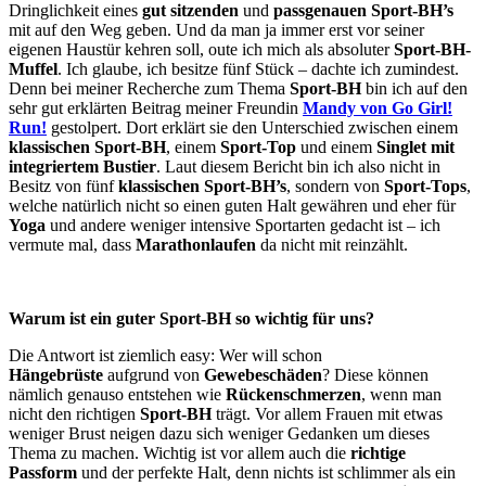
Dringlichkeit eines
gut sitzenden
und
passgenauen Sport-BH’s
mit auf den Weg geben. Und da man ja immer erst vor seiner
eigenen Haustür kehren soll, oute ich mich als absoluter
Sport-BH-
Muffel
. Ich glaube, ich besitze fünf Stück – dachte ich zumindest.
Denn bei meiner Recherche zum Thema
Sport-BH
bin ich auf den
sehr gut erklärten Beitrag meiner Freundin
Mandy von Go Girl!
Run!
gestolpert. Dort erklärt sie den Unterschied zwischen einem
klassischen Sport-BH
, einem
Sport-Top
und einem
Singlet mit
integriertem Bustier
. Laut diesem Bericht bin ich also nicht in
Besitz von fünf
klassischen Sport-BH’s
, sondern von
Sport-Tops
,
welche natürlich nicht so einen guten Halt gewähren und eher für
Yoga
und andere weniger intensive Sportarten gedacht ist – ich
vermute mal, dass
Marathonlaufen
da nicht mit reinzählt.
Warum ist ein guter Sport-BH so wichtig für uns?
Die Antwort ist ziemlich easy: Wer will schon
Hängebrüste
aufgrund von
Gewebeschäden
? Diese können
nämlich genauso entstehen wie
Rückenschmerzen
, wenn man
nicht den richtigen
Sport-BH
trägt. Vor allem Frauen mit etwas
weniger Brust neigen dazu sich weniger Gedanken um dieses
Thema zu machen. Wichtig ist vor allem auch die
richtige
Passform
und der perfekte Halt, denn nichts ist schlimmer als ein