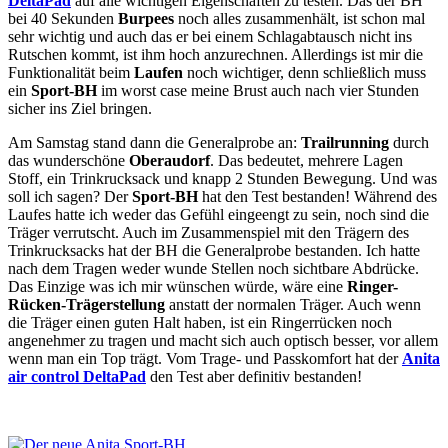
DeltaPad
auf alle wichtigen Eigenschaften zu testen. Das der BH
bei 40 Sekunden
Burpees
noch alles zusammenhält, ist schon mal
sehr wichtig und auch das er bei einem Schlagabtausch nicht ins
Rutschen kommt, ist ihm hoch anzurechnen. Allerdings ist mir die
Funktionalität beim
Laufen
noch wichtiger, denn schließlich muss
ein
Sport-BH
im worst case meine Brust auch nach vier Stunden
sicher ins Ziel bringen.
Am Samstag stand dann die Generalprobe an:
Trailrunning
durch
das wunderschöne
Oberaudorf
. Das bedeutet, mehrere Lagen
Stoff, ein Trinkrucksack und knapp 2 Stunden Bewegung. Und was
soll ich sagen? Der
Sport-BH
hat den Test bestanden! Während des
Laufes hatte ich weder das Gefühl eingeengt zu sein, noch sind die
Träger verrutscht. Auch im Zusammenspiel mit den Trägern des
Trinkrucksacks hat der BH die Generalprobe bestanden. Ich hatte
nach dem Tragen weder wunde Stellen noch sichtbare Abdrücke.
Das Einzige was ich mir wünschen würde, wäre eine
Ringer-
Rücken-Trägerstellung
anstatt der normalen Träger. Auch wenn
die Träger einen guten Halt haben, ist ein Ringerrücken noch
angenehmer zu tragen und macht sich auch optisch besser, vor allem
wenn man ein Top trägt. Vom Trage- und Passkomfort hat der
Anita
air control DeltaPad
den Test aber definitiv bestanden!