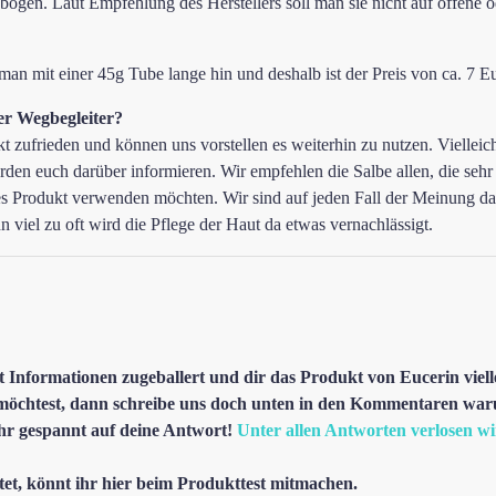
ogen. Laut Empfehlung des Herstellers soll man sie nicht auf offene 
 man mit einer 45g Tube lange hin und deshalb ist der Preis von ca. 7 
r Wegbegleiter?
kt zufrieden und können uns vorstellen es weiterhin zu nutzen. Vielleic
den euch darüber informieren. Wir empfehlen die Salbe allen, die sehr
ses Produkt verwenden möchten. Wir sind auf jeden Fall der Meinung d
 viel zu oft wird die Pflege der Haut da etwas vernachlässigt.
t Informationen zugeballert und dir das Produkt von Eucerin viell
möchtest, dann schreibe uns doch unten in den Kommentaren war
ehr gespannt auf deine Antwort!
Unter allen Antworten verlosen w
tet, könnt ihr
hier
beim Produkttest mitmachen.