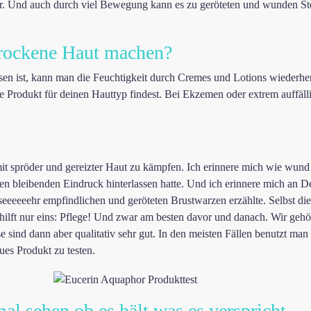
r. Und auch durch viel Bewegung kann es zu geröteten und wunden St
trockene Haut machen?
en ist, kann man die Feuchtigkeit durch Cremes und Lotions wiederherst
ge Produkt für deinen Hauttyp findest. Bei Ekzemen oder extrem auffälli
l mit spröder und gereizter Haut zu kämpfen. Ich erinnere mich wie wu
n bleibenden Eindruck hinterlassen hatte. Und ich erinnere mich an D
 seeeeeehr empfindlichen und geröteten Brustwarzen erzählte. Selbst die
a hilft nur eins: Pflege! Und zwar am besten davor und danach. Wir gehö
se sind dann aber qualitativ sehr gut. In den meisten Fällen benutzt m
es Produkt zu testen.
l sehen ob es hält was es verspricht