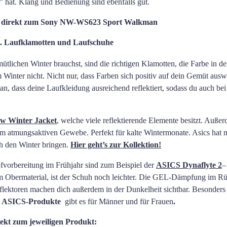
” hat. Klang und Bedienung sind ebenfalls gut.
gst direkt zum Sony NW-WS623 Sport Walkman
. Laufklamotten und Laufschuhe
lichen Winter brauchst, sind die richtigen Klamotten, die Farbe in de
im Winter nicht. Nicht nur, dass Farben sich positiv auf dein Gemüt auswi
ran, dass deine Laufkleidung ausreichend reflektiert, sodass du auch b
w Winter Jacket
, welche viele reflektierende Elemente besitzt. Außer
m atmungsaktiven Gewebe. Perfekt für kalte Wintermonate. Asics hat 
ch den Winter bringen.
Hier geht’s zur Kollektion!
fvorbereitung im Frühjahr sind zum Beispiel der
ASICS Dynaflyte 2
–
 Obermaterial, ist der Schuh noch leichter. Die GEL-Dämpfung im Rüc
ektoren machen dich außerdem in der Dunkelheit sichtbar. Besonders ge
n
ASICS-Produkte
gibt es für Männer und für Frauen
.
rekt zum jeweiligen Produkt: