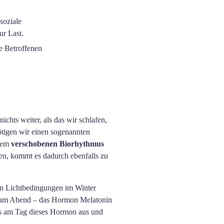
soziale
ur Last.
e Betroffenen
ichts weiter, als das wir schlafen,
nötigen wir einen sogenannten
inem
verschobenen Biorhythmus
den, kommt es dadurch ebenfalls zu
en Lichtbedingungen im Winter
el am Abend – das Hormon Melatonin
its am Tag dieses Hormon aus und