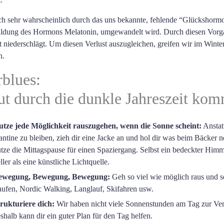
h sehr wahrscheinlich durch das uns bekannte, fehlende “Glückshormon
ildung des Hormons Melatonin, umgewandelt wird. Durch diesen Vorga
 niederschlägt. Um diesen Verlust auszugleichen, greifen wir im Winte
n.
blues:
ut durch die dunkle Jahreszeit kom
utze jede Möglichkeit rauszugehen, wenn die Sonne scheint:
Anstatt
ntine zu bleiben, zieh dir eine Jacke an und hol dir was beim Bäcker 
tze die Mittagspause für einen Spaziergang. Selbst ein bedeckter Himme
ller als eine künstliche Lichtquelle.
ewegung, Bewegung, Bewegung:
Geh so viel wie möglich raus und se
ufen, Nordic Walking, Langlauf, Skifahren usw.
rukturiere dich:
Wir haben nicht viele Sonnenstunden am Tag zur Ve
shalb kann dir ein guter Plan für den Tag helfen.