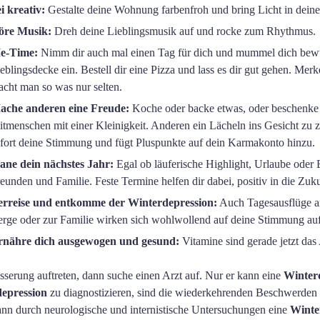
i kreativ:
Gestalte deine Wohnung farbenfroh und bring Licht in dein
öre Musik:
Dreh deine Lieblingsmusik auf und rocke zum Rhythmus.
e-Time:
Nimm dir auch mal einen Tag für dich und mummel dich bewu
eblingsdecke ein. Bestell dir eine Pizza und lass es dir gut gehen. Me
cht man so was nur selten.
ache anderen eine Freude:
Koche oder backe etwas, oder beschenke
tmenschen mit einer Kleinigkeit. Anderen ein Lächeln ins Gesicht zu z
fort deine Stimmung und fügt Pluspunkte auf dein Karmakonto hinzu.
ane dein nächstes Jahr:
Egal ob läuferische Highlight, Urlaube oder 
eunden und Familie. Feste Termine helfen dir dabei, positiv in die Zuku
erreise und entkomme der Winterdepression:
Auch Tagesausflüge an
rge oder zur Familie wirken sich wohlwollend auf deine Stimmung auf
rnähre dich ausgewogen und gesund:
Vitamine sind gerade jetzt das
esserung auftreten, dann suche einen Arzt auf. Nur er kann eine
Winter
epression
zu diagnostizieren, sind die wiederkehrenden Beschwerden
kann durch neurologische und internistische Untersuchungen eine
Winte