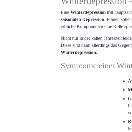
Winterdepression –
Eine
Winterdepression
tritt hauptsä
saisonalen Depression
. Frauen solle
erbliche Komponenten eine Rolle spiel
Nicht nur in der kalten Jahreszeit lei
Diese sind dann allerdings das Gegent
Winterdepression
.
Symptome einer Wint
An
M
G
Pa
ve
Re
br