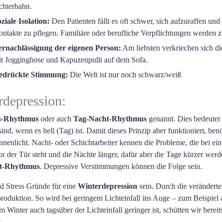
chterbahn.
ziale Isolation:
Den Patienten fällt es oft schwer, sich aufzuraffen und 
ntakte zu pflegen. Familiäre oder berufliche Verpflichtungen werden z
ernachlässigung der eigenen Person:
Am liebsten verkriechen sich di
t Jogginghose und Kapuzenpulli auf dem Sofa.
edrückte Stimmung:
Die Welt ist nur noch schwarz/weiß
rdepression:
h-Rhythmus
oder auch
Tag-Nacht-Rhythmus
genannt. Dies bedeutet n
nd, wenn es hell (Tag) ist. Damit dieses Prinzip aber funktioniert, be
nenlicht. Nacht- oder Schichtarbeiter kennen die Probleme, die bei e
r der Tür steht und die Nächte länger, dafür aber die Tage kürzer wer
t-Rhythmus
. Depressive Verstimmungen können die Folge sein.
 Stress Gründe für eine
Winterdepression
sein. Durch die verändert
roduktion. So wird bei geringem Lichteinfall ins Auge – zum Beispi
 Winter auch tagsüber der Lichteinfall geringer ist, schütten wir bere
.