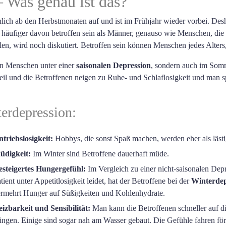
 Was genau ist das?
chlich ab den Herbstmonaten auf und ist im Frühjahr wieder vorbei. Des
n häufiger davon betroffen sein als Männer, genauso wie Menschen, die
en, wird noch diskutiert. Betroffen sein können Menschen jedes Alters
den Menschen unter einer
saisonalen Depression
, sondern auch im Som
eil und die Betroffenen neigen zu Ruhe- und Schlaflosigkeit und man s
erdepression:
triebslosigkeit:
Hobbys, die sonst Spaß machen, werden eher als läst
üdigkeit:
Im Winter sind Betroffene dauerhaft müde.
esteigertes Hungergefühl:
Im Vergleich zu einer nicht-saisonalen Dep
tient unter Appetitlosigkeit leidet, hat der Betroffene bei der
Winterdep
rmehrt Hunger auf Süßigkeiten und Kohlenhydrate.
izbarkeit und Sensibilität:
Man kann die Betroffenen schneller auf d
ingen. Einige sind sogar nah am Wasser gebaut. Die Gefühle fahren fö