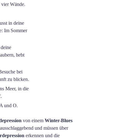
e vier Wände.
sst in deine
rke: Im Sommer
 deine
aubern, hebt
Besuche bei
nft zu blicken.
s Meer, in die
.
 A und O.
depression
von einem
Winter-Blues
 ausschlaggebend und müssen über
rdepression
erkennen und die