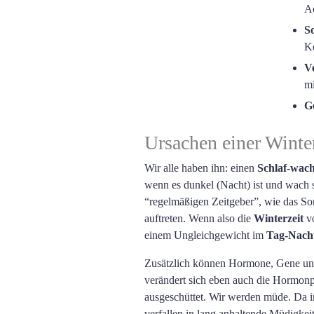
A
So
Ko
V
mi
G
Ursachen einer Winte
Wir alle haben ihn: einen
Schlaf-wac
wenn es dunkel (Nacht) ist und wach si
“regelmäßigen Zeitgeber”, wie das Son
auftreten. Wenn also die
Winterzeit
vo
einem Ungleichgewicht im
Tag-Nach
Zusätzlich können Hormone, Gene und
verändert sich eben auch die Hormonp
ausgeschüttet. Wir werden müde. Da im
verfallen in lang anhaltende Müdigkeit