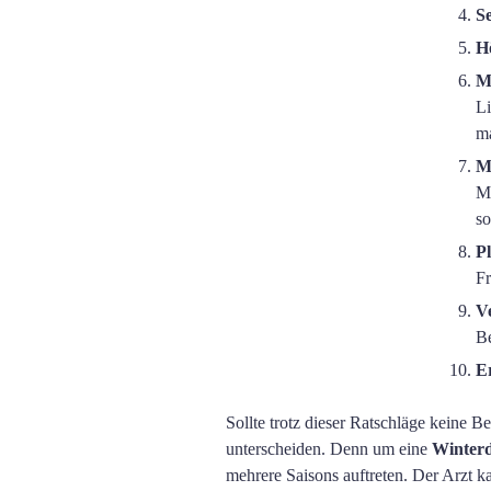
Se
H
M
Li
ma
M
Mi
so
Pl
Fr
V
Be
E
Sollte trotz dieser Ratschläge keine B
unterscheiden. Denn um eine
Winterd
mehrere Saisons auftreten. Der Arzt 